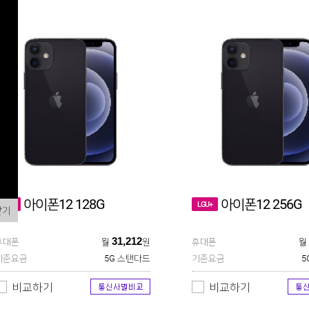
아이폰12 128G
아이폰12 256G
LGU+
LGU+
닫기
31,212
휴대폰
월
원
휴대폰
월
기준요금
5G 스탠다드
기준요금
5
비교하기
비교하기