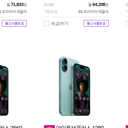
71,833
64,208
월
원
휴대폰
월
원
G 프리미어 레귤러
기준요금
5G 프리미어 레귤러
비교하기