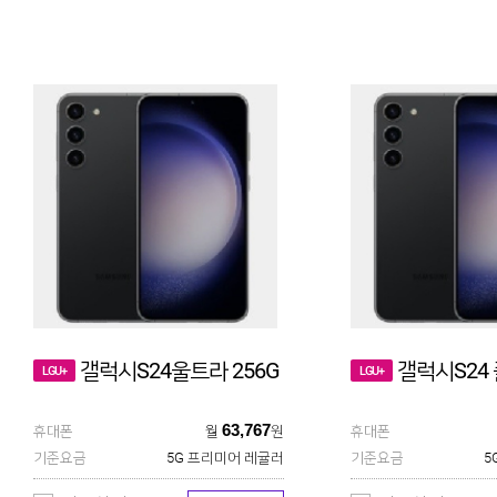
갤럭시S24울트라 256G
갤럭시S24 
LGU+
LGU+
63,767
휴대폰
월
원
휴대폰
기준요금
5G 프리미어 레귤러
기준요금
5