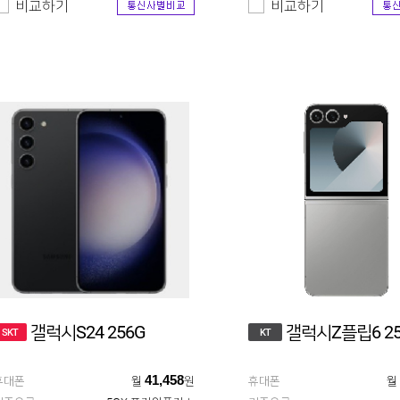
비교하기
비교하기
갤럭시S24 256G
갤럭시Z플립6 25
SKT
KT
41,458
휴대폰
월
원
휴대폰
월