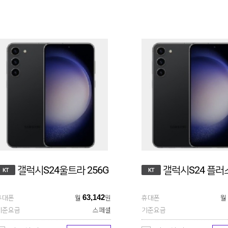
갤럭시S24울트라 256G
갤럭시S24 플러스
KT
KT
63,142
휴대폰
월
원
휴대폰
월
기준요금
스페셜
기준요금