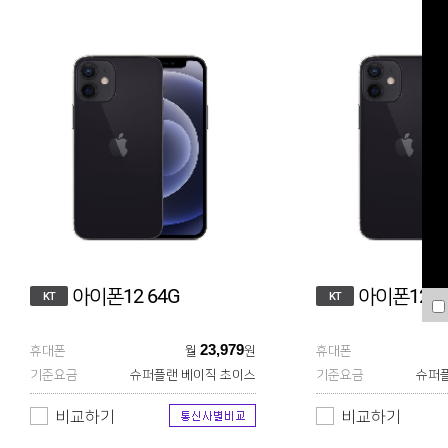
아이폰12 64G
아이폰12 1
KT
KT
23,979
휴대폰
월
원
휴대폰
기준요금
슈퍼플랜 베이직 초이스
기준요금
슈퍼플
비교하기
비교하기