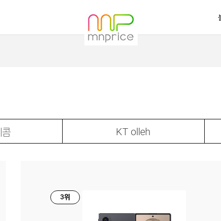
레콤
KT olleh
3위