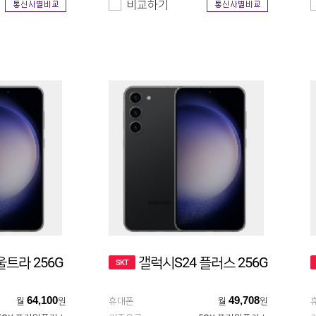
비교하기
트라 256G
갤럭시S24 플러스 256G
SKT
64,100
49,708
월
원
휴대폰
월
원