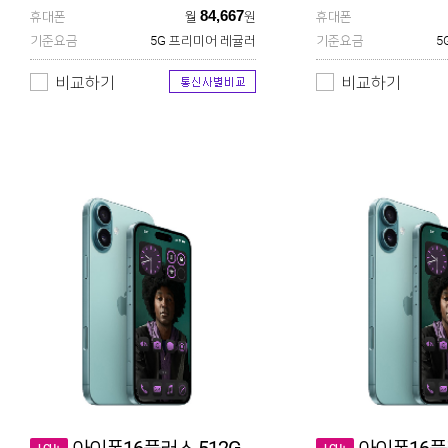
84,667
휴대폰
월
원
휴대폰
기준요금
5G 프리미어 레귤러
기준요금
5
비교하기
비교하기