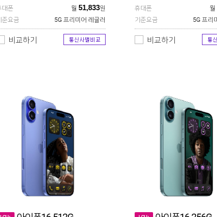
51,833
휴대폰
월
원
휴대폰
월
기준요금
5G 프리미어 레귤러
기준요금
5G 프리
비교하기
비교하기