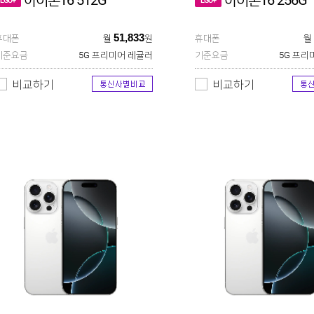
아이폰16 512G
아이폰16 256G
LGU+
LGU+
51,833
휴대폰
월
원
휴대폰
월
기준요금
5G 프리미어 레귤러
기준요금
5G 프리
비교하기
비교하기