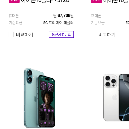
아이폰16플러스 512G
아이폰16플
LGU+
LGU+
67,708
휴대폰
월
원
휴대폰
기준요금
5G 프리미어 레귤러
기준요금
5
비교하기
비교하기