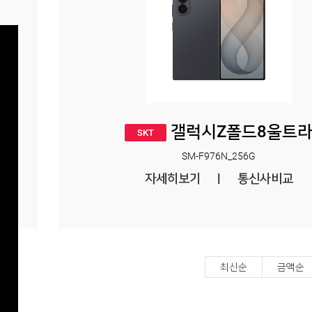
갤럭시Z폴드8울트
SKT
SM-F976N_256G
자세히보기
|
통신사비교
최신순
금액순