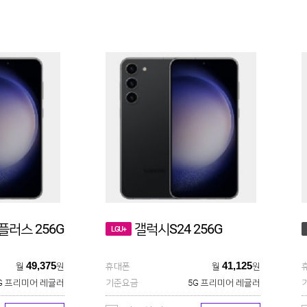
플러스 256G
갤럭시S24 256G
LGU+
49,375
41,125
월
원
휴대폰
월
원
G 프리미어 레귤러
기준요금
5G 프리미어 레귤러