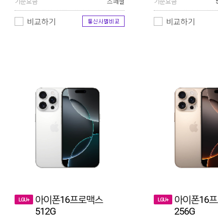
기준요금
스페셜
기준요금
비교하기
비교하기
아이폰16프로맥스
아이폰16
LGU+
LGU+
512G
256G