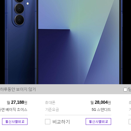
28G
아이폰12 64G
LGU+
하루동안 보이지 않기
27,188
28,004
월
원
휴대폰
월
원
랜 베이직 초이스
기준요금
5G 스탠다드
비교하기