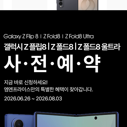
갤럭시Z폴드8
KT
SM-F971NK256
자세히보기
|
통신사비교
화웨이
기타