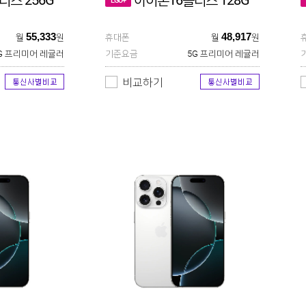
러스 256G
아이폰16플러스 128G
LGU+
55,333
48,917
월
원
휴대폰
월
원
G 프리미어 레귤러
기준요금
5G 프리미어 레귤러
비교하기