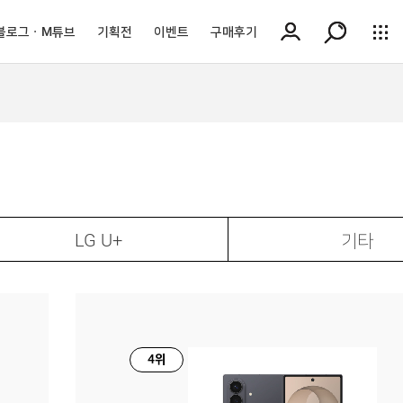
블로그ㆍM튜브
기획전
이벤트
구매후기
LG U+
기타
4위