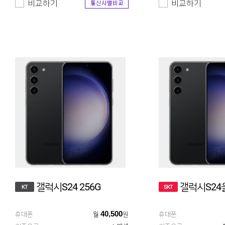
비교하기
비교하기
갤럭시S24 256G
갤럭시S24울
KT
SKT
40,500
휴대폰
월
원
휴대폰