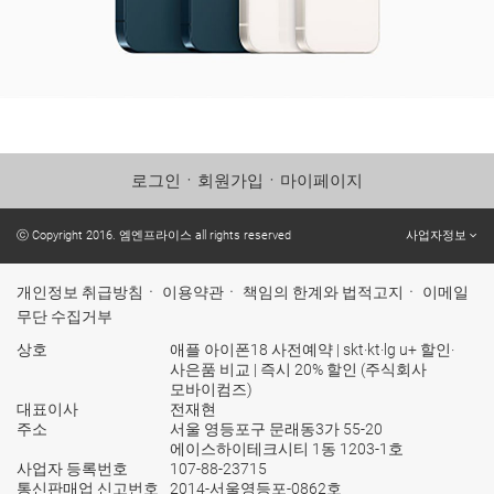
로그인
ㆍ
회원가입
ㆍ
마이페이지
ⓒ Copyright 2016. 엠엔프라이스 all rights reserved
사업자정보
개인정보 취급방침
ㆍ
이용약관
ㆍ
책임의 한계와 법적고지
ㆍ
이메일
무단 수집거부
상호
애플 아이폰18 사전예약 | skt·kt·lg u+ 할인·
사은품 비교 | 즉시 20% 할인 (주식회사
모바이컴즈)
대표이사
전재현
주소
서울 영등포구 문래동3가 55-20
에이스하이테크시티 1동 1203-1호
사업자 등록번호
107-88-23715
통신판매업 신고번호
2014-서울영등포-0862호