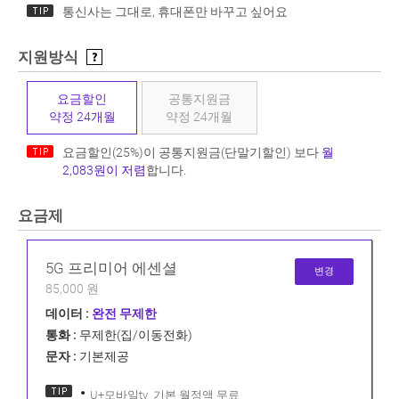
통신사는 그대로, 휴대폰만 바꾸고 싶어요
지원방식
요금할인
공통지원금
약정 24개월
약정 24개월
요금할인(25%)이 공통지원금(단말기할인) 보다
월
2,083원이 저렴
합니다.
요금제
5G 프리미어 에센셜
변경
85,000 원
데이터 :
완전 무제한
통화 :
무제한(집/이동전화)
문자 :
기본제공
U+모바일tv_기본 월정액 무료