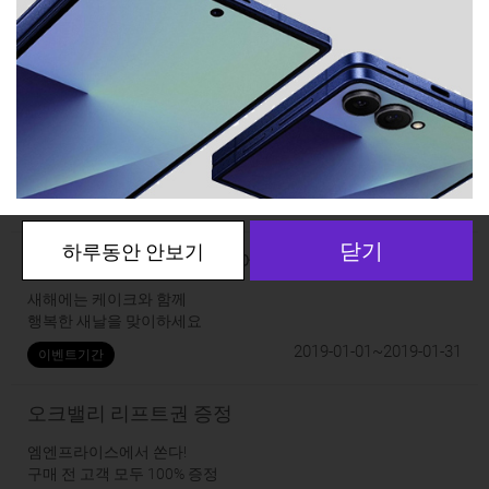
슬림,카카오프렌즈 케이스등
2019-03-22~2019-04-30
이벤트기간
갤럭시S10 특별한가격
최대 25%할인, 갤럭시워치
내맘대로 선택하는 사은품~~
2019-03-11~2019-09-30
이벤트기간
갤럭시 A8 Star 해피뉴이어
새해에는 케이크와 함께
행복한 새날을 맞이하세요
2019-01-01~2019-01-31
이벤트기간
오크밸리 리프트권 증정
엠엔프라이스에서 쏜다!
구매 전 고객 모두 100% 증정