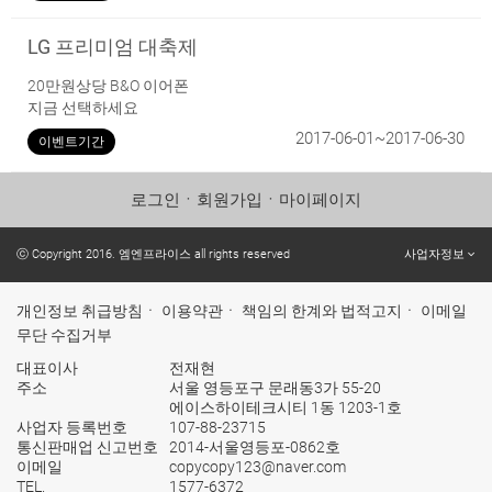
LG 프리미엄 대축제
20만원상당 B&O 이어폰
지금 선택하세요
2017-06-01~2017-06-30
이벤트기간
로그인
ㆍ
회원가입
ㆍ
마이페이지
ⓒ Copyright 2016. 엠엔프라이스 all rights reserved
사업자정보
개인정보 취급방침
ㆍ
이용약관
ㆍ
책임의 한계와 법적고지
ㆍ
이메일
무단 수집거부
대표이사
전재현
주소
서울 영등포구 문래동3가 55-20
에이스하이테크시티 1동 1203-1호
사업자 등록번호
107-88-23715
통신판매업 신고번호
2014-서울영등포-0862호
이메일
copycopy123@naver.com
TEL.
1577-6372