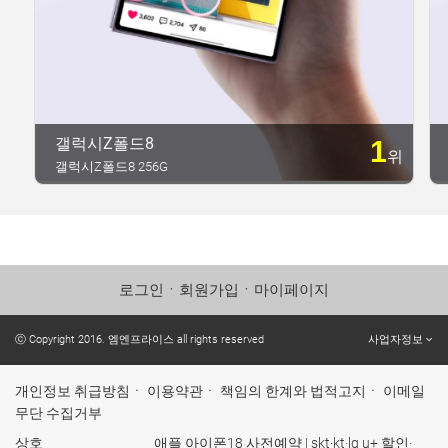
갤럭시Z폴드8
1
위
갤럭시Z폴드8 256G
로그인
ㆍ
회원가입
ㆍ
마이페이지
ⓒ Copyright 2016. 엠엔프라이스 all rights reserved
사업자정보
개인정보 취급방침
ㆍ
이용약관
ㆍ
책임의 한계와 법적고지
ㆍ
이메일
무단 수집거부
상호
애플 아이폰18 사전예약 | skt·kt·lg u+ 할인·